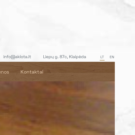
info@aklota.lt
Liepų g. 87c, Klaipėda
LT
EN
enos
Kontaktai