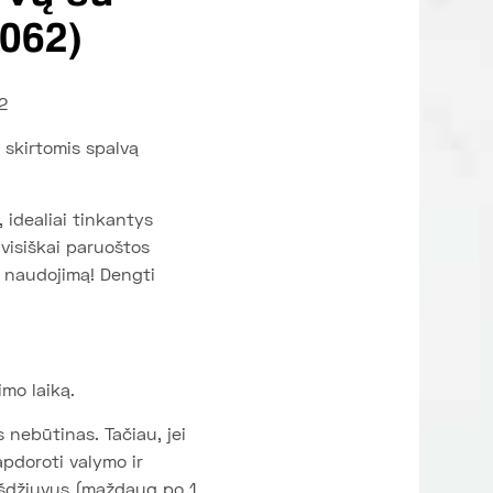
3062)
2
 skirtomis spalvą
idealiai tinkantys
visiškai paruoštos
š naudojimą! Dengti
mo laiką.
nebūtinas. Tačiau, jei
apdoroti valymo ir
išdžiuvus (maždaug po 1