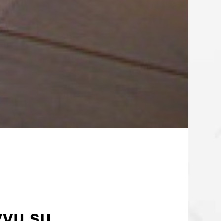
yvų su