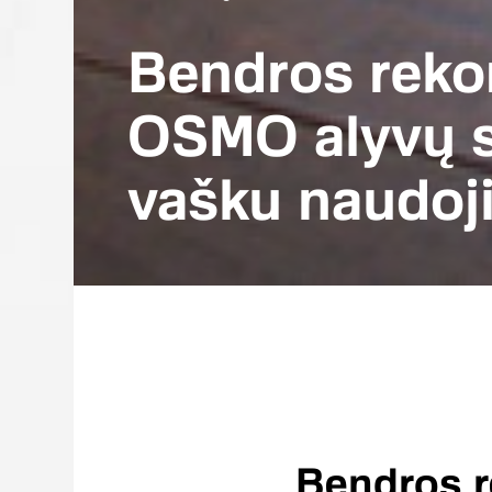
Bendros reko
OSMO alyvų s
vašku naudoj
Bendros 