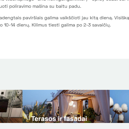
uoti poliravimo mašina su baltu padu.
adengtais paviršiais galima vaikščioti jau kitą dieną. Visiš
o 10-14 dienų. Kilimus tiesti galima po 2-3 savaičių.
Natūralaus akme
rto dangos
grindys