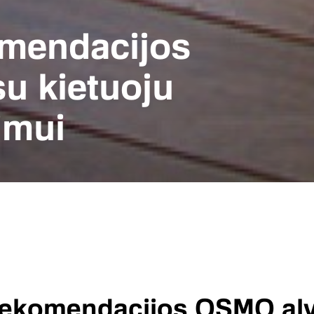
mendacijos
u kietuoju
imui
rekomendacijos OSMO al