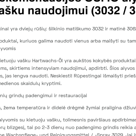
vašku naudojimui (3032 / 
inal yra dviejų rūšių: šilkinio matiškumo 3032 ir matinė 306
roduktai, kuriuos galima naudoti vienus arba maišyti su tam
lyvomis
etuoju vašku Hartwachs-Öl yra aukštos kokybės produktai, 
ms, skirtiems intensyviam naudojimui, apdirbti. Šios alyvos 
, jas lengva naudoti. Neskiesti! Rūpestingai išmaišyti prie
edienos skaidulų kryptimi.
inių grindų padengimui ir restauracijai
, žema temperatūra ir didelė drėgmė žymiai prailgina džiuvi
vomis su kietuoju vašku, tolimesnis paviršiaus apdirbimas 
prų blizgesį, tai po 2-3 dienų nuo padengimo grindis reikia 
one Wachspflege- und Reinigungsmittel / -Spray 3029. Jai 