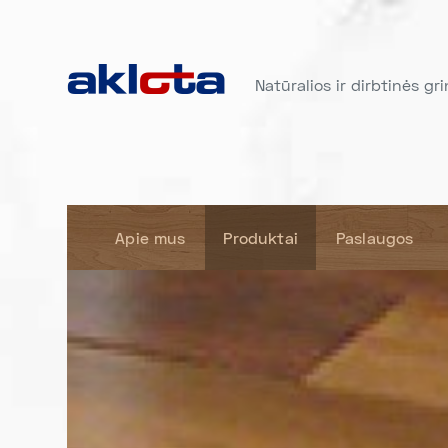
Natūralios ir dirbtinės gr
Apie mus
Produktai
Paslaugos