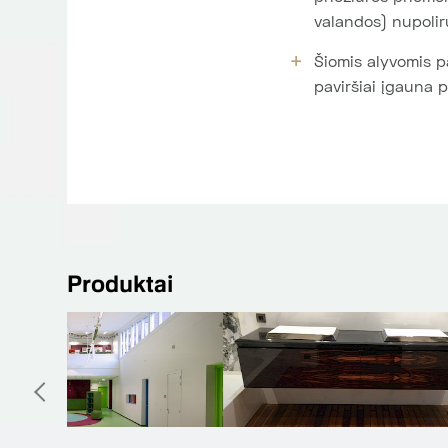
valandos) nupolir
Šiomis alyvomis p
paviršiai įgauna p
Produktai
Natūralus linoleumas
Spo