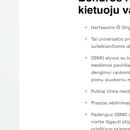
kietuoju 
Hartwachs-Öl Orig
Tai universalūs p
suteikiančiomis a
OSMO alyvos su ki
medienos paviršia
dengimui rankomis
plonu sluoksniu m
Puikiai tinka med
Prastas vėdinimas
Padengus OSMO aly
norite išgauti sti
priežiūros priem