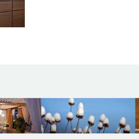
Natūralaus akme
rto dangos
grindys