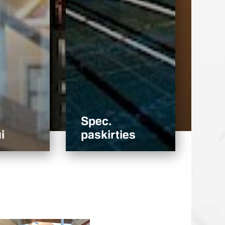
Spec.
i
paskirties