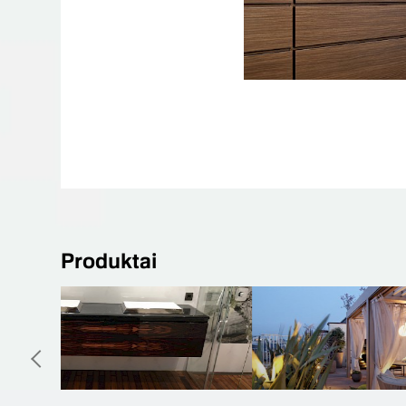
Produktai
Natūralus linoleumas
Spo