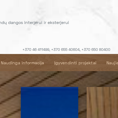
indų dangos interjerui ir eksterjerui
+370 46 411499, +370 655 40604, +370 650 80400
Naudinga informacija
Įgyvendinti projektai
Nauji