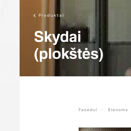
Produktai
Skydai
(plokštės)
Fasadui
Sienoms