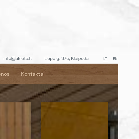
info@aklota.lt
Liepų g. 87c, Klaipėda
LT
EN
enos
Kontaktai